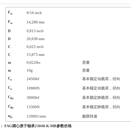
F
9/16
inch
w
F
14,288
mm
w
D
0,813
inch
D
20,638
mm
C
0,625
inch
C
15,875
mm
m
0,022
lbs
质量
m
10
g
质量
C
2450
lbf
基本额定动载荷，径向
r
C
10900
N
基本额定动载荷，径向
r
C
3000
lbf
基本额定静载荷，径向
0r
C
13300
N
基本额定静载荷，径向
0r
n
12000
1/min
极限转速
G
条：
FAG调心滚子轴承23048-K-MB参数价格