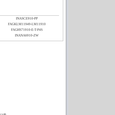
INASCE910-PP
FAGKLM11949-LM11910
FAGHS71910-E-T-P4S
INANA6910-ZW
63号