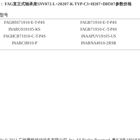
条：
FAG直立式轴承座SNV072-L+20207-K-TVP-C3+H207+DH507参数价格
型号
FAGHSS71910-E-T-P4S
FAGB71910-E-T-P4S
INARUS19105-KS
FAGB71910-C-T-P4S
FAGHCB71910-C-T-P4S
INAAPUV19105-US
INABCH910-P
INARNA4910-2RSR
ght © 2011 广州摩根传动设备有限公司, Inc. All Rights Reserved.
粤ICP备180183