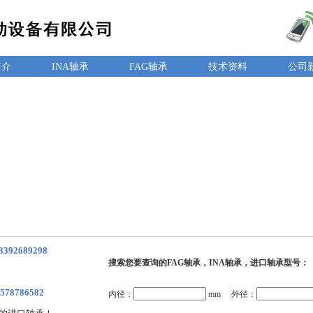
简介
INA轴承
FAG轴承
技术资料
公司
3392689298
搜索您要查询的FAG轴承，INA轴承，进口轴承型号：
578786582
内径：
mm 外径：