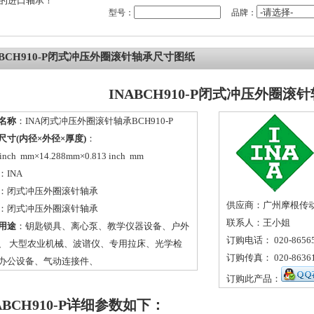
的进口轴承！
型号：
品牌：
ABCH910-P闭式冲压外圈滚针轴承尺寸图纸
INABCH910-P闭式冲压外圈滚
名称
：INA闭式冲压外圈滚针轴承BCH910-P
尺寸(内径×外径×厚度)
：
 inch mm×14.288mm×0.813 inch mm
：
INA
：
闭式冲压外圈滚针轴承
供应商：广州摩根传
：闭式冲压外圈滚针轴承
联系人：王小姐
用途
：钥匙锁具、离心泵、教学仪器设备、户外
订购电话： 020-86565
、 大型农业机械、波谱仪、专用拉床、光学检
订购传真： 020-86361
办公设备、气动连接件、
订购此产品：
ABCH910-P详细参数如下：