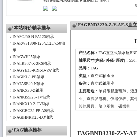
我们竭诚为您提供最专业的进口轴承！
FAGBND3230-Z-Y-AF
本站特价轴承推荐
INAPCJ50-N-FA125轴承
INARWS1808-125/x125/x50轴
承
产品名称
：FAG直立式轴承座BND323
INAGWH25轴承
轴承尺寸(内径×外径×厚度)
：550
INALR207-X-2RS轴承
品牌
：
FAG
INAGYE35-KRR-B-VA轴承
类型
：
直立式轴承座
INAGIKL8-PB轴承
备注
：直立式轴承座
INATASE40-N轴承
INANKX30-Z轴承
主要用途
：单臂吊起重葫芦、液
INANKI55/25-TV轴承
业、直流发电机、仪器仪表、其
INANKX10-Z-TV轴承
其他模具、脑电图机、碾煤机、
INAKGBO25-PP-AS轴承
INAGIHNRK25-LO轴承
FAG轴承推荐
FAGBND3230-Z-Y