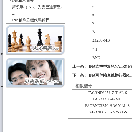
INA轴承简介
斯凯孚（INA）为庞巴迪新型C
t
...
u
INA轴承后缀代码解释 ...
v
s
2
23256-MB
m
1
BND
上一条：
INA支撑型滚轮NATR8-
下一条：
INA可伸缩直线执行器MTK
相似型号
FAGBND3256-Z-T-AL-S
FAG23256-K-MB
FAGBND3256-H-W-Y-AL-S
FAGBND3256-Z-Y-AF-S