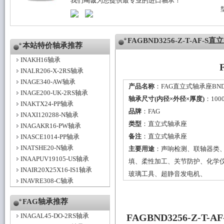
我们竭诚为您提供最专业的进口轴承！
FAGBND3256-Z-T-AF
本站特价轴承推荐
INAKH16轴承
INALR206-X-2RS轴承
INAGE340-AW轴承
产品名称
：FAG直立式轴承座BND325
INAGE200-UK-2RS轴承
轴承尺寸(内径×外径×厚度)
：100
INAKTX24-PP轴承
品牌
：
FAG
INAXI120288-N轴承
类型
：
直立式轴承座
INAGAKR16-PW轴承
备注
：直立式轴承座
INASCE1014-PP轴承
INATSHE20-N轴承
主要用途
：声响检测、联轴器类
INAAPUV19105-US轴承
填、柔性加工、关节防护、化学
INAIR20X25X16-IS1轴承
玻璃工具、超静音发电机、
INAVRE308-C轴承
FAG轴承推荐
INAGAL45-DO-2RS轴承
FAGBND3256-Z-T