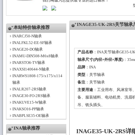
我们竭诚为您提供最专业的进口轴承！
INAGE35-UK-2RS关节轴
本站特价轴承推荐
INARCJ50-N轴承
INALFKL52-EE-SF轴承
INAGE20-DO轴承
产品名称
：INA关节轴承GE35-UK
INAMU-DIN508-M6x8轴承
轴承尺寸(内径×外径×厚度)
：35m
INARSTO6-TV轴承
品牌
：
INA
INAXSI140644-N轴承
类型
：
关节轴承
INARWS1808-175/x175/x114
备注
：关节轴承
轴承
INALR207-2RS轴承
主要用途
：工业用布、风淋室等
INAGE30-FO-2RS轴承
备、服装辅料、电动机类、洗眉
INAKUVE15-W轴承
吊、铣头插头、
INAKSO16-PP轴承
INABPLSE35-OE轴承
INA轴承推荐
INAGE35-UK-2R