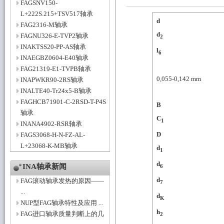
FAGSNV150-
L+222S.215+TSV517轴承
d
FAG2316-M轴承
d
FAGNU326-E-TVP2轴承
2
INAKTSS20-PP-AS轴承
l
6
INAEGBZ0604-E40轴承
FAG21319-E1-TVPB轴承
0,055-0,142
mm
INAPWKR90-2RS轴承
INALTE40-Tr24x5-B轴承
FAGHCB71901-C-2RSD-T-P4S
B
轴承
C
1
INANA4902-RSR轴承
D
FAGS3068-H-N-FZ-AL-
L+23068-K-MB轴承
d
1
d
INA轴承新闻
6
d
FAG滚动轴承发热的原因——
7
...
d
K
NUP型FAG轴承特性及应用 ...
h
FAG进口轴承质量判断上的几
2