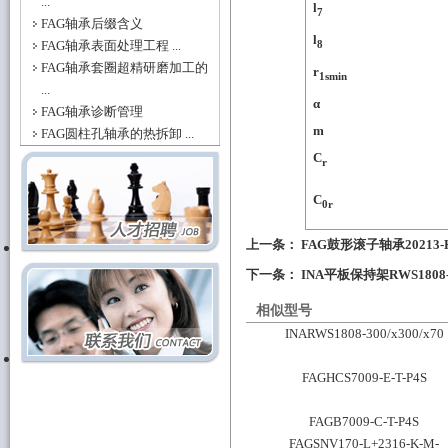
...
l
7
FAG轴承后缀含义
l
8
FAG轴承表面处理工程 ...
FAG轴承套圈超精研磨加工的
r
1smin
...
α
FAG轴承诊断管理
m
FAG圆柱孔轴承的热拆卸 ...
C
r
C
0r
上一条：
FAG鼓形滚子轴承20213-K
下一条：
INA平板保持架RWS1808-
相似型号
INARWS1808-300/x300/x70
FAGHCS7009-E-T-P4S
FAGB7009-C-T-P4S
FAGSNV170-L+2316-K-M-