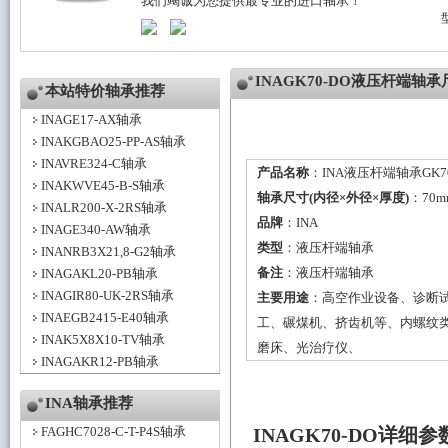
我们竭诚为您提供最专业的进口轴承！
INAGK70-DO液压杆端轴
本站特价轴承推荐
INAGE17-AX轴承
INAKGBAO25-PP-AS轴承
INAVRE324-C轴承
产品名称
：INA液压杆端轴承GK70
INAKWVE45-B-S轴承
轴承尺寸(内径×外径×厚度)
：70m
INALR200-X-2RS轴承
品牌
：
INA
INAGE340-AW轴承
类型
：
液压杆端轴承
INANRB3X21,8-G2轴承
备注
：液压杆端轴承
INAGAKL20-PB轴承
INAGIR80-UK-2RS轴承
主要用途
：高空作业设备、诊断试
INAEGB2415-E40轴承
工、碾煤机、挤齿机等、内螺纹
INAK5X8X10-TV轴承
磨床、光治疗仪、
INAGAKR12-PB轴承
INA轴承推荐
FAGHC7028-C-T-P4S轴承
INAGK70-DO详细