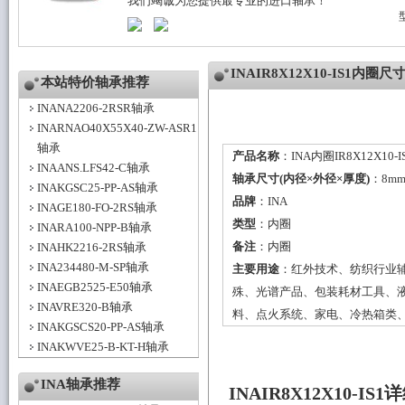
我们竭诚为您提供最专业的进口轴承！
INAIR8X12X10-IS1内圈
本站特价轴承推荐
INANA2206-2RSR轴承
INARNAO40X55X40-ZW-ASR1
轴承
产品名称
：INA内圈IR8X12X10-I
INAANS.LFS42-C轴承
轴承尺寸(内径×外径×厚度)
：8mm
INAKGSC25-PP-AS轴承
品牌
：
INA
INAGE180-FO-2RS轴承
类型
：
内圈
INARA100-NPP-B轴承
备注
：内圈
INAHK2216-2RS轴承
INA234480-M-SP轴承
主要用途
：红外技术、纺织行业
INAEGB2525-E50轴承
殊、光谱产品、包装耗材工具、
INAVRE320-B轴承
料、点火系统、家电、冷热箱类
INAKGSCS20-PP-AS轴承
INAKWVE25-B-KT-H轴承
INA轴承推荐
INAIR8X12X10-I