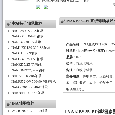
我们竭诚为您提供最专业的进口轴承！
INAKBS25-PP直线球轴承
本站特价轴承推荐
INAGE60-UK-2RS轴承
INAEGB0810-E40轴承
INANK45/30-TV轴承
产品名称
：INA直线球轴承KBS25-
INAMLF52130-300-ZR轴承
轴承尺寸(内径×外径×厚度)
：25m
INALCJT35-N轴承
品牌
：
INA
INAEGB2025-E50轴承
类型
：
直线球轴承
INANKI55/25-TV轴承
备注
：直线球轴承
INANRB4X27,8-G2轴承
INAHK3016-2RS轴承
主要用途
：继电器类、压铸模具
INALFS52-OV-500/90-VBS轴承
备、灌注装置、农业、船舶专用
INAEGF20165-E40-B轴承
玻璃加工机、
INARNA4909-RSR轴承
INA轴承推荐
FAGHC7028-C-T-P4S轴承
INAKBS25-PP详细