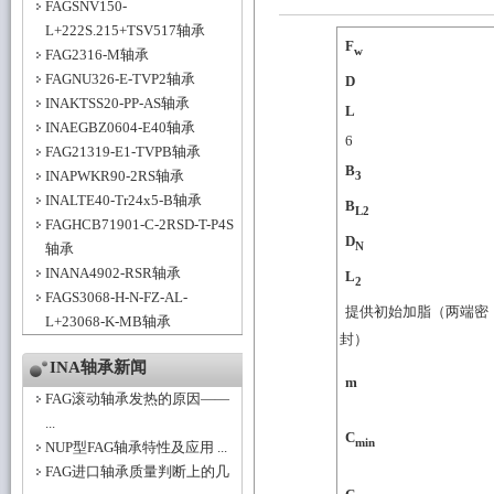
FAGSNV150-
L+222S.215+TSV517轴承
F
w
FAG2316-M轴承
FAGNU326-E-TVP2轴承
D
INAKTSS20-PP-AS轴承
L
INAEGBZ0604-E40轴承
6
FAG21319-E1-TVPB轴承
B
INAPWKR90-2RS轴承
3
INALTE40-Tr24x5-B轴承
B
L2
FAGHCB71901-C-2RSD-T-P4S
D
N
轴承
INANA4902-RSR轴承
L
2
FAGS3068-H-N-FZ-AL-
提供初始加脂（两端密
L+23068-K-MB轴承
封）
INA轴承新闻
m
FAG滚动轴承发热的原因——
...
C
min
NUP型FAG轴承特性及应用 ...
FAG进口轴承质量判断上的几