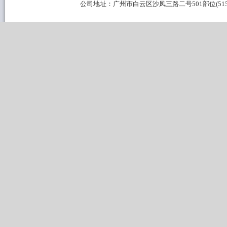
公司地址：广州市白云区沙凤三路二号501部位(515B区域) 