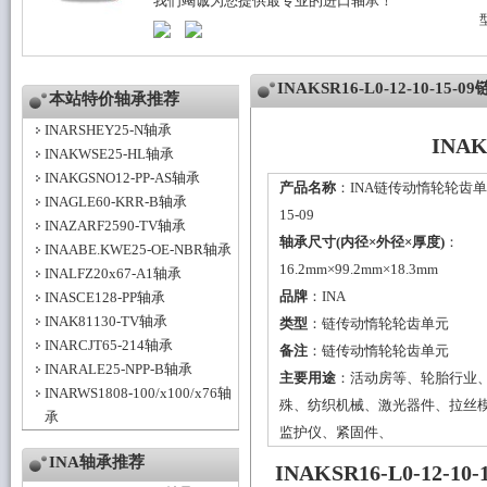
我们竭诚为您提供最专业的进口轴承！
INAKSR16-L0-12-10-
本站特价轴承推荐
INARSHEY25-N轴承
INA
INAKWSE25-HL轴承
INAKGSNO12-PP-AS轴承
产品名称
：INA链传动惰轮轮齿单元KS
INAGLE60-KRR-B轴承
15-09
INAZARF2590-TV轴承
轴承尺寸(内径×外径×厚度)
：
INAABE.KWE25-OE-NBR轴承
16.2mm×99.2mm×18.3mm
INALFZ20x67-A1轴承
品牌
：
INA
INASCE128-PP轴承
INAK81130-TV轴承
类型
：
链传动惰轮轮齿单元
INARCJT65-214轴承
备注
：链传动惰轮轮齿单元
INARALE25-NPP-B轴承
主要用途
：活动房等、轮胎行业
INARWS1808-100/x100/x76轴
殊、纺织机械、激光器件、拉丝
承
监护仪、紧固件、
INA轴承推荐
INAKSR16-L0-12-