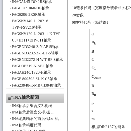
INAGAL45-DO-2RS轴承
10链条代码（宽度指数或者相关标
FAGH31/1060-HG轴承
FAG6206-2RSR轴承
20齿数
FAGSNV140-L+20216-
08材料代号（烧结铁）
TVP+FSV216轴承
FAGSNV120-L+20311-K-TVP-
d
C3+H311+DHV611轴承
D
k
FAGBND3240-Z-Y-AF-S轴承
B
FAGBND3232-Z-T-BF-S轴承
C
FAGBND2272-H-W-T-BF-S轴承
FAGLOE519-N-AF-L轴承
C
1
FAGAH240/1320-H轴承
C
2min
FAGF-800593.ZL-K-C5轴承
FAG23948-K-MB+H3948轴承
D
D
0
INA轴承新闻
p
INA轴承后缀含义2-机械 ...
z
INA轴承后缀含义-机械 ...
INA瑞典轴承的前后代码--机 ...
m
INA轴承精度代码
根据DIN8187的链条