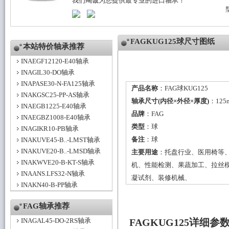
我们竭诚为您提供最专业的进口轴承！
FAGKUG125球尺寸图纸
本站特价轴承推荐
INAEGF12120-E40轴承
INAGIL30-DO轴承
INAPASE30-N-FA125轴承
产品名称
：FAG球KUG125
INAKGSC25-PP-AS轴承
轴承尺寸(内径×外径×厚度)
：125
INAEGB1225-E40轴承
品牌
：
FAG
INAEGBZ1008-E40轴承
类型
：
球
INAGIKR10-PB轴承
备注
：球
INAKUVE45-B..-LMST轴承
INAKUVE20-B..-LMSD轴承
主要用途
：托盘行业、医用椅等
INAKWVE20-B-KT-S轴承
机、性能检测、果蔬加工、拉丝
INAANS.LFS32-N轴承
凝试剂、装修机械、
INAKN40-B-PP轴承
FAG轴承推荐
INAGAL45-DO-2RS轴承
FAGKUG125详细参