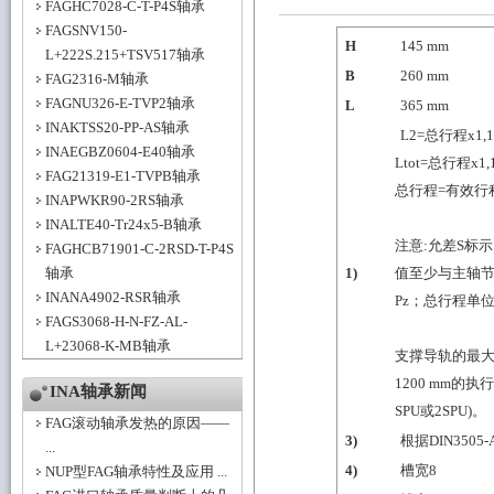
FAGHC7028-C-T-P4S轴承
FAGSNV150-
H
145
mm
L+222S.215+TSV517轴承
B
260
mm
FAG2316-M轴承
FAGNU326-E-TVP2轴承
L
365
mm
INAKTSS20-PP-AS轴承
L2=总行程x1,1
INAEGBZ0604-E40轴承
Ltot=总行程x1,
FAG21319-E1-TVPB轴承
总行程=有效行程
INAPWKR90-2RS轴承
INALTE40-Tr24x5-B轴承
注意:允差S标
FAGHCB71901-C-2RSD-T-P4S
轴承
1)
值至少与主轴
INANA4902-RSR轴承
Pz；总行程单位
FAGS3068-H-N-FZ-AL-
L+23068-K-MB轴承
支撑导轨的最大长
1200 mm的
INA轴承新闻
SPU或2SPU)。
FAG滚动轴承发热的原因——
3)
根据DIN3505
...
4)
槽宽8
NUP型FAG轴承特性及应用 ...