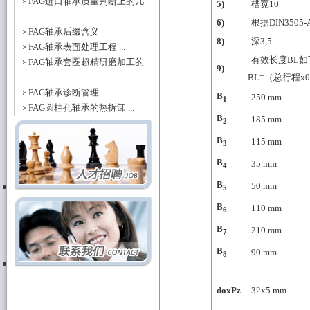
FAG进口轴承质量判断上的几
5)
槽宽10
...
6)
根据DIN350
FAG轴承后缀含义
8)
深3,5
FAG轴承表面处理工程 ...
有效长度BL如
FAG轴承套圈超精研磨加工的
9)
...
BL=（总行程x0,
FAG轴承诊断管理
B
250
mm
1
FAG圆柱孔轴承的热拆卸 ...
B
185
mm
2
B
115
mm
3
B
35
mm
4
B
50
mm
5
B
110
mm
6
B
210
mm
7
B
90
mm
8
doxPz
32x5
mm