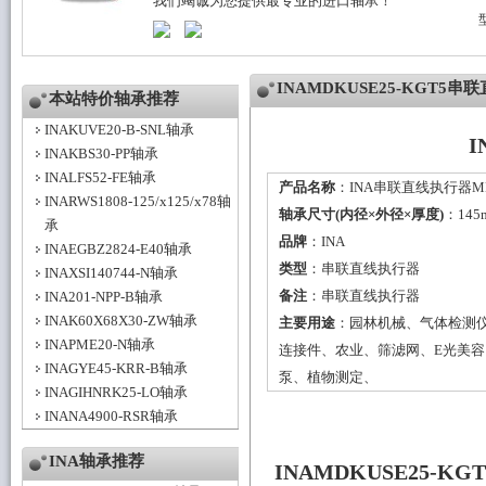
我们竭诚为您提供最专业的进口轴承！
INAMDKUSE25-KGT5
本站特价轴承推荐
INAKUVE20-B-SNL轴承
I
INAKBS30-PP轴承
INALFS52-FE轴承
产品名称
：INA串联直线执行器MDK
INARWS1808-125/x125/x78轴
轴承尺寸(内径×外径×厚度)
：145
承
品牌
：
INA
INAEGBZ2824-E40轴承
类型
：
串联直线执行器
INAXSI140744-N轴承
备注
：串联直线执行器
INA201-NPP-B轴承
INAK60X68X30-ZW轴承
主要用途
：园林机械、气体检测
INAPME20-N轴承
连接件、农业、筛滤网、E光美
INAGYE45-KRR-B轴承
泵、植物测定、
INAGIHNRK25-LO轴承
INANA4900-RSR轴承
INA轴承推荐
INAMDKUSE25-