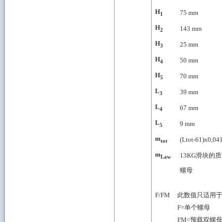
H
75
mm
1
H
143
mm
2
H
25
mm
3
H
50
mm
4
H
70
mm
5
L
39
mm
3
L
67
mm
4
L
9
mm
5
m
(Ltot-61)x0,04
tot
m
13
KG滑块的
Law
螺母
F/FM
此数值只适用于
F=单个螺母
FM=预载双螺