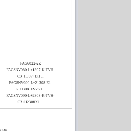
FAG6022-2Z
FAGSNV080-L+1307-K-TVH-
C3+H307+DH ...
FAGSNV090-L+21308-E1-
K+H308+FSV60 ...
FAGSNV090-L+2308-K-TVH-
C3+H2308X1 ...
63号