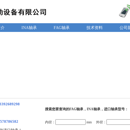
简介
INA轴承
FAG轴承
技术资料
公司
3392689298
搜索您要查询的FAG轴承，INA轴承，进口轴承型号：
578786582
内径：
mm 外径：