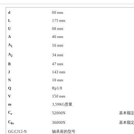
d
60
mm
L
175
mm
U
68
mm
A
46
mm
A
16
mm
1
A
34
mm
2
B
47
mm
J
143
mm
N
18
mm
Q
Rp1/8
V
150
mm
m
3,59
KG质量
C
52000
N
基本额
r
C
36000
N
基本额
0r
GG.CJ12-N
轴承座的型号