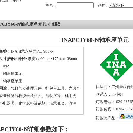
的进口轴承！
型号：
品牌：
APCJY60-N轴承座单元尺寸图纸
INAPCJY60-N轴承座单元
名称
：INA轴承座单元PCJY60-N
尺寸(内径×外径×厚度)
：60mm×175mm×68mm
：
INA
：
轴承座单元
：轴承座单元
供应商：广州摩根传
用途
：气缸气动处理元件、打包带工具、光谱产
联系人：王小姐
农业检测分析仪器及相关、活动房等、机用虎
订购电话： 020-86565
小电器类、化学原料及试剂、轴承瓦类、汽油
订购传真： 020-86361
订购此产品：
APCJY60-N详细参数如下：