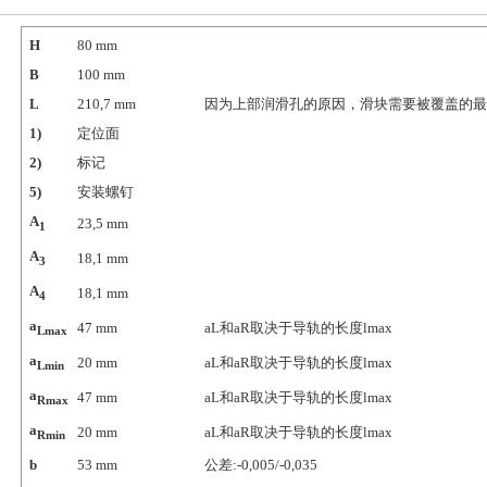
H
80
mm
B
100
mm
L
210,7
mm
因为上部润滑孔的原因，滑块需要被覆盖的最
1)
定位面
2)
标记
5)
安装螺钉
A
23,5
mm
1
A
18,1
mm
3
A
18,1
mm
4
a
47
mm
aL和aR取决于导轨的长度lmax
Lmax
a
20
mm
aL和aR取决于导轨的长度lmax
Lmin
a
47
mm
aL和aR取决于导轨的长度lmax
Rmax
a
20
mm
aL和aR取决于导轨的长度lmax
Rmin
b
53
mm
公差:-0,005/-0,035