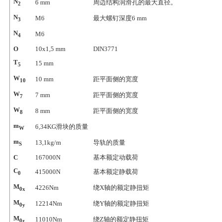
N
6
mm
周边结构润滑孔的最大直径。
2
N
M6
最大螺钉深度6 mm
3
N
M6
4
O
10x1,5
mm
DIN3771
T
15
mm
5
W
10
mm
距平面侧的宽度
10
W
7
mm
距平面侧的宽度
7
W
8
mm
距平面侧的宽度
8
m
6,34
KG滑块的质量
W
m
13,1
kg/m
导轨的质量
S
C
167000
N
基本额定动载荷
C
415000
N
基本额定静载荷
0
M
4226
Nm
绕X轴的额定静扭矩
0x
M
12214
Nm
绕Y轴的额定静扭矩
0y
M
11010
Nm
绕Z轴的额定静扭矩
0z