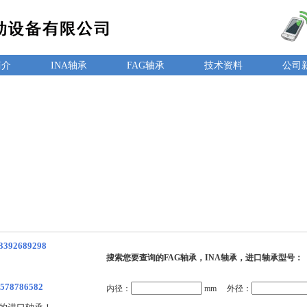
简介
INA轴承
FAG轴承
技术资料
公司
3392689298
搜索您要查询的FAG轴承，INA轴承，进口轴承型号：
578786582
内径：
mm 外径：