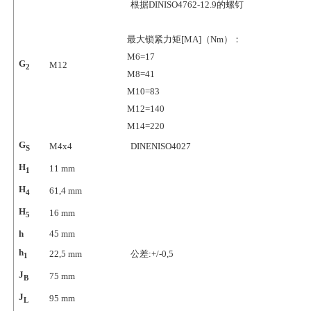
根据DINISO4762-12.9的螺钉
最大锁紧力矩[MA]（Nm）：
M6=17
G
M12
2
M8=41
M10=83
M12=140
M14=220
G
M4x4
DINENISO4027
S
H
11
mm
1
H
61,4
mm
4
H
16
mm
5
h
45
mm
h
22,5
mm
公差:+/-0,5
1
J
75
mm
B
J
95
mm
L