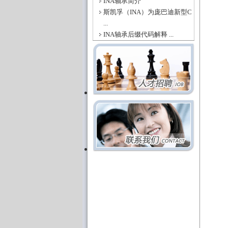
INA轴承简介
斯凯孚（INA）为庞巴迪新型C
...
INA轴承后缀代码解释 ...