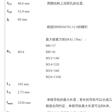
J
40,6
mm
周围结构上润滑孔的位置。
L5
J
51,9
mm
L6
j
60
mm
L
根据DINISO4762-12.9的螺钉
最大锁紧力矩[MA]（Nm）：
M6=17
K
M14
M8=41
1
M12=140
M14=220
M16=340
M24=1100
L
165
mm
1
L
2,75
mm
S
单根导轨的最大长度；更长的导轨可以分成几
l
2520
mm
max
根据合同约定，单根导轨最大长度可达到6米