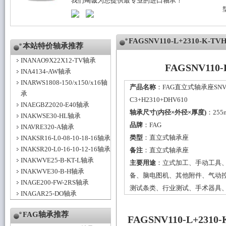
我们竭诚为您提供最专业的进口轴承！
FAGSNV110-L+2310-K
本站特价轴承推荐
INANAO9X22X12-TV轴承
FAGSNV110
INA4134-AW轴承
INARWS1808-150/x150/x16轴
产品名称
：FAG直立式轴承座SNV110
承
C3+H2310+DHV610
INAEGBZ2020-E40轴承
轴承尺寸(内径×外径×厚度)
：255
INAKWSE30-HL轴承
品牌
：
FAG
INAVRE320-A轴承
类型
：
直立式轴承座
INAKSR16-L0-08-10-18-16轴承
INAKSR20-L0-16-10-12-16轴承
备注
：直立式轴承座
INAKWVE25-B-KT-L轴承
主要用途
：立式加工、手动工具
INAKWVE30-B-H轴承
备、脑电图机、其他附件、气动
INAGE200-FW-2RS轴承
测试条类、行业测试、手术器具
INAGAR25-DO轴承
FAG轴承推荐
FAGSNV110-L+231