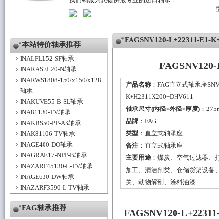
我们竭诚为您提供最专业的进口轴承！
FAGSNV120-L+22311-E
本站特价轴承推荐
INALFLL52-SF轴承
FAGSNV120
INARASEL20-N轴承
INARWS1808-150/x150/x128
产品名称
：FAG直立式轴承座SNV120
轴承
K+H2311X200+DHV611
INAKUVE55-B-SL轴承
轴承尺寸(内径×外径×厚度)
：275
INA81130-TV轴承
品牌
：
FAG
INAKBS50-PP-AS轴承
类型
：
直立式轴承座
INAK81106-TV轴承
INAGE400-DO轴承
备注
：直立式轴承座
INAGRAE17-NPP-B轴承
主要用途
：煤炭、空气过滤器、
INAZARF45130-L-TV轴承
加工、清洁剂类、仓储货架设备
INAGE630-DW轴承
关、动物解剖、涂料油漆、
INAZARF3590-L-TV轴承
FAG轴承推荐
FAGSNV120-L+223