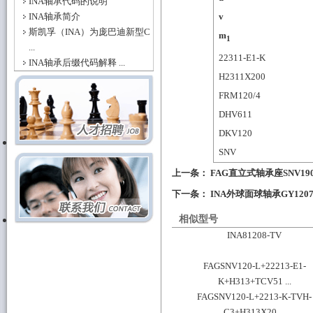
INA轴承代码的说明
INA轴承简介
v
斯凯孚（INA）为庞巴迪新型C
m
1
...
22311-E1-K
INA轴承后缀代码解释 ...
H2311X200
FRM120/4
DHV611
DKV120
SNV
上一条：
FAG直立式轴承座SNV190-L
下一条：
INA外球面球轴承GY1207
相似型号
INA81208-TV
FAGSNV120-L+22213-E1-
K+H313+TCV51 ...
FAGSNV120-L+2213-K-TVH-
C3+H313X20 ...