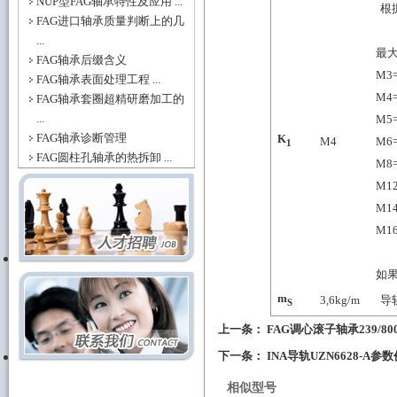
NUP型FAG轴承特性及应用 ...
根据
FAG进口轴承质量判断上的几
...
最
FAG轴承后缀含义
M3=
FAG轴承表面处理工程 ...
M4
FAG轴承套圈超精研磨加工的
...
M5=
FAG轴承诊断管理
K
M4
M6=
1
FAG圆柱孔轴承的热拆卸 ...
M8=
M12
M14
M16
如
m
3,6
kg/m
导
S
上一条：
FAG调心滚子轴承239/800
下一条：
INA导轨UZN6628-A参
相似型号