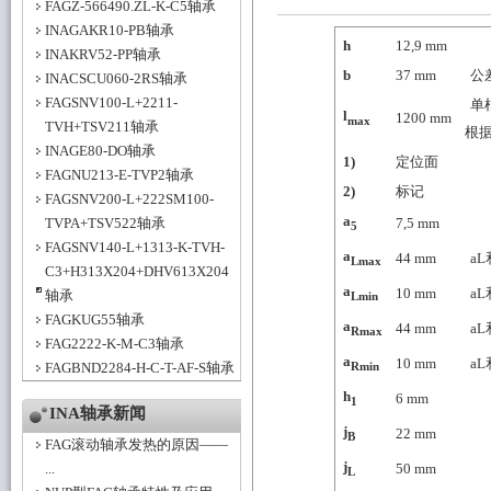
FAGZ-566490.ZL-K-C5轴承
INAGAKR10-PB轴承
h
12,9
mm
INAKRV52-PP轴承
b
37
mm
公差
INACSCU060-2RS轴承
FAGSNV100-L+2211-
单
l
1200
mm
max
TVH+TSV211轴承
根
INAGE80-DO轴承
1)
定位面
FAGNU213-E-TVP2轴承
2)
标记
FAGSNV200-L+222SM100-
a
TVPA+TSV522轴承
7,5
mm
5
FAGSNV140-L+1313-K-TVH-
a
44
mm
a
Lmax
C3+H313X204+DHV613X204
a
10
mm
a
轴承
Lmin
FAGKUG55轴承
a
44
mm
a
Rmax
FAG2222-K-M-C3轴承
a
10
mm
a
Rmin
FAGBND2284-H-C-T-AF-S轴承
h
6
mm
1
INA轴承新闻
j
22
mm
B
FAG滚动轴承发热的原因——
j
...
50
mm
L