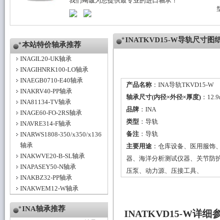
我们竭诚为您提供最专业的进口轴承！
INATKVD15-W导轨尺寸图
本站特价轴承推荐
INAGIL20-UK轴承
INAGIHNRK100-LO轴承
INAEGB0710-E40轴承
产品名称
：INA导轨TKVD15-W
INAKRV40-PP轴承
轴承尺寸(内径×外径×厚度)
：12.
INA81134-TV轴承
品牌
：
INA
INAGE60-FO-2RS轴承
类型
：
导轨
INAVRE314-F轴承
备注
：导轨
INARWS1808-350/x350/x136
轴承
主要用途
：仓库设备、医用服饰
INAKWVE20-B-SL轴承
器、海洋分析测试仪器、关节防
INAPASEY50-N轴承
压泵、动力源、压接工具、
INAKBZ32-PP轴承
INAKWEM12-W轴承
INA轴承推荐
INATKVD15-W详