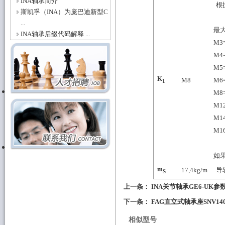
INA轴承简介
根据
斯凯孚（INA）为庞巴迪新型C
...
最
INA轴承后缀代码解释 ...
M3=
M4
M5
K
M8
M6
1
M8
M1
M1
M1
如
m
17,4
kg/m
导
S
上一条：
INA关节轴承GE6-UK参
下一条：
FAG直立式轴承座SNV140-L
相似型号