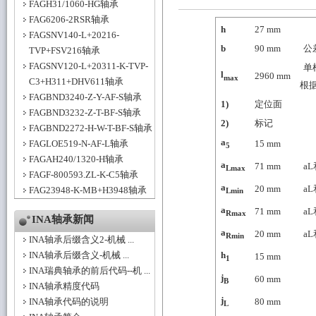
FAGH31/1060-HG轴承
FAG6206-2RSR轴承
h
27
mm
FAGSNV140-L+20216-
b
90
mm
公差
TVP+FSV216轴承
FAGSNV120-L+20311-K-TVP-
单
l
2960
mm
max
C3+H311+DHV611轴承
根
FAGBND3240-Z-Y-AF-S轴承
1)
定位面
FAGBND3232-Z-T-BF-S轴承
2)
标记
FAGBND2272-H-W-T-BF-S轴承
a
FAGLOE519-N-AF-L轴承
15
mm
5
FAGAH240/1320-H轴承
a
71
mm
a
Lmax
FAGF-800593.ZL-K-C5轴承
a
20
mm
a
FAG23948-K-MB+H3948轴承
Lmin
a
71
mm
a
Rmax
INA轴承新闻
a
20
mm
a
Rmin
INA轴承后缀含义2-机械 ...
INA轴承后缀含义-机械 ...
h
15
mm
1
INA瑞典轴承的前后代码--机 ...
j
60
mm
B
INA轴承精度代码
j
INA轴承代码的说明
80
mm
L