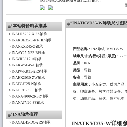
我们竭诚为您提供最专业的进口轴承！
INATKVD35-W导轨尺寸图
本站特价轴承推荐
INALR5207-X-2Z轴承
INARUE35-E-KT-HL轴承
INANKXR45-Z轴承
产品名称
：INA导轨TKVD35-W
INAAY25-NPP-B轴承
轴承尺寸(内径×外径×厚度)
：27m
INAVRE317-A轴承
品牌
：
INA
INAKWSE45-L轴承
类型
：
导轨
INAPWKR35-2RS轴承
备注
：导轨
INAHK2030-ZW轴承
INATCJT25-N轴承
主要用途
：小五金类、质谱产品
INACRB25/83轴承
备、印章设备、教学仪器设备、
INANA4908-2RSR轴承
类、滤纸产品、马达、攻丝机类
INANATV20-PP轴承
INA轴承推荐
INAGAL45-DO-2RS轴承
INATKVD35-W详