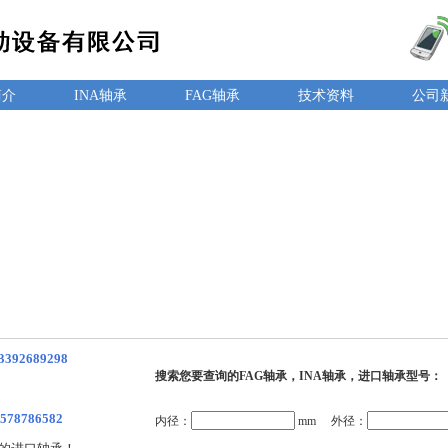
简介
INA轴承
FAG轴承
技术资料
公司
3392689298
搜索您要查询的FAG轴承，INA轴承，进口轴承型号：
578786582
内径：
mm 外径：