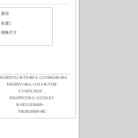
直径
长度
倒角尺寸
AGSD3152-H-TS-BF-L+231SM240-MA
FAGSNV140-L+1313-K-TVH-
C3+H313X20 ...
FAGSNV230-L+22226-E1-
K+H3126X408+ ...
FAGH24060-HG