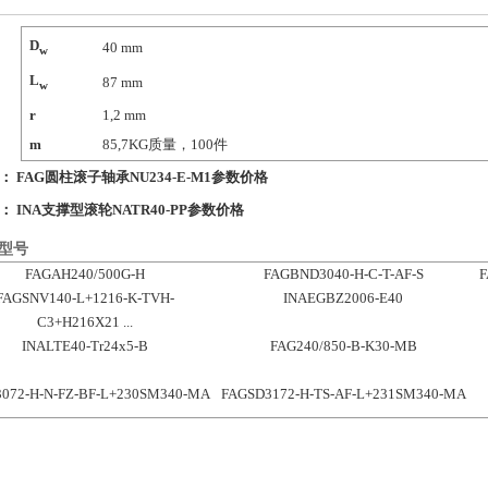
D
40
mm
w
L
87
mm
w
r
1,2
mm
m
85,7
KG质量，100件
条：
FAG圆柱滚子轴承NU234-E-M1参数价格
条：
INA支撑型滚轮NATR40-PP参数价格
型号
FAGAH240/500G-H
FAGBND3040-H-C-T-AF-S
F
FAGSNV140-L+1216-K-TVH-
INAEGBZ2006-E40
C3+H216X21 ...
INALTE40-Tr24x5-B
FAG240/850-B-K30-MB
072-H-N-FZ-BF-L+230SM340-MA
FAGSD3172-H-TS-AF-L+231SM340-MA