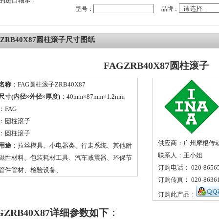
的进口轴承！
型号：
品牌：
GZRB40X87圆柱滚子尺寸图纸
FAGZRB40X87圆柱滚子
名称
：FAG圆柱滚子ZRB40X87
尺寸(内径×外径×厚度)
：40mm×87mm×1.2mm
：
FAG
：
圆柱滚子
：圆柱滚子
供应商：广州摩根传
用途
：拉丝模具、小电器类、行走系统、其他附
联系人：王小姐
磁性材料、包装耗材工具、汽车减震器、环保节
订购电话： 020-86565
管件管材、检验设备、
订购传真： 020-86361
订购此产品：
GZRB40X87详细参数如下：