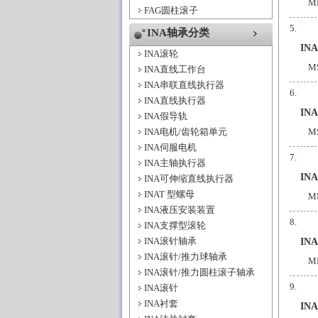
M
FAG圆柱滚子
INA轴承分类
IN
INA滚轮
M
INA直线工作台
INA串联直线执行器
INA直线执行器
IN
INA假导轨
INA电机/齿轮箱单元
M
INA伺服电机
INA主轴执行器
IN
INA可伸缩直线执行器
INAT 型螺母
M
INA液压安装装置
INA支撑型滚轮
INA滚针轴承
IN
INA滚针/推力球轴承
M
INA滚针/推力圆柱滚子轴承
INA滚针
INA衬套
IN