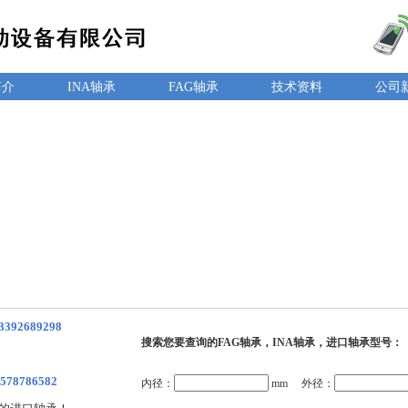
简介
INA轴承
FAG轴承
技术资料
公司
3392689298
搜索您要查询的FAG轴承，INA轴承，进口轴承型号：
578786582
内径：
mm 外径：