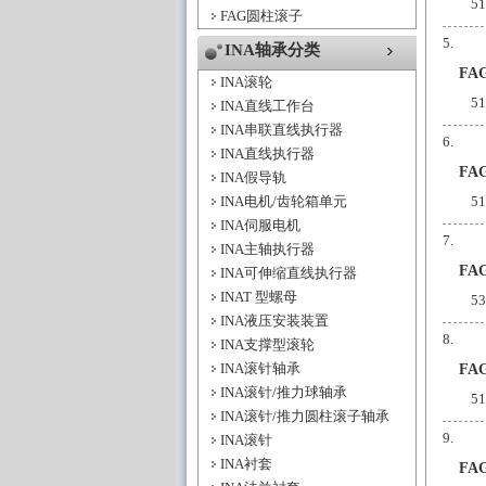
5
FAG圆柱滚子
INA轴承分类
FA
INA滚轮
5
INA直线工作台
INA串联直线执行器
INA直线执行器
FA
INA假导轨
INA电机/齿轮箱单元
5
INA伺服电机
INA主轴执行器
FA
INA可伸缩直线执行器
INAT 型螺母
5
INA液压安装装置
INA支撑型滚轮
INA滚针轴承
FA
INA滚针/推力球轴承
5
INA滚针/推力圆柱滚子轴承
INA滚针
INA衬套
FA