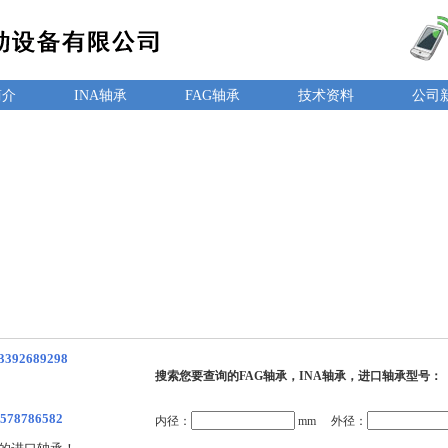
简介
INA轴承
FAG轴承
技术资料
公司
3392689298
搜索您要查询的FAG轴承，INA轴承，进口轴承型号：
578786582
内径：
mm 外径：