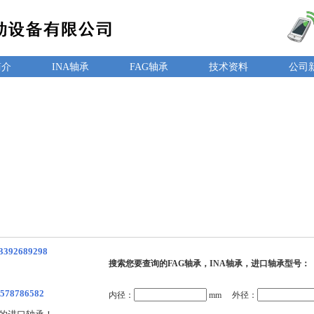
简介
INA轴承
FAG轴承
技术资料
公司
3392689298
搜索您要查询的FAG轴承，INA轴承，进口轴承型号：
578786582
内径：
mm 外径：