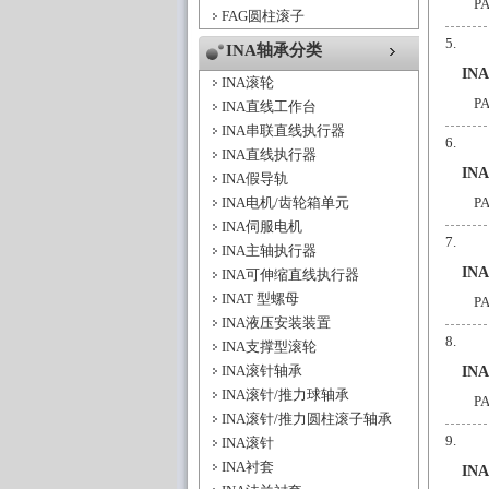
P
FAG圆柱滚子
INA轴承分类
IN
INA滚轮
P
INA直线工作台
INA串联直线执行器
INA直线执行器
IN
INA假导轨
INA电机/齿轮箱单元
P
INA伺服电机
INA主轴执行器
IN
INA可伸缩直线执行器
INAT 型螺母
P
INA液压安装装置
INA支撑型滚轮
INA滚针轴承
IN
INA滚针/推力球轴承
P
INA滚针/推力圆柱滚子轴承
INA滚针
INA衬套
IN