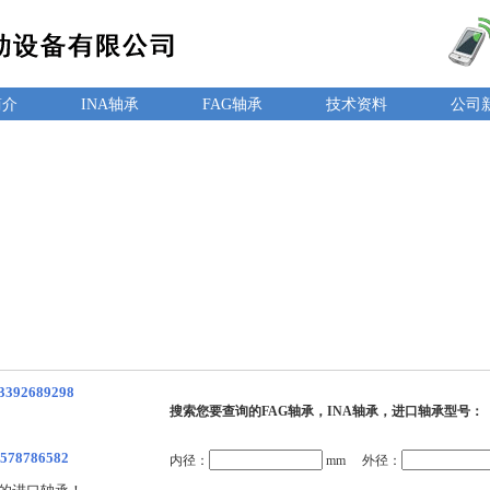
简介
INA轴承
FAG轴承
技术资料
公司
3392689298
搜索您要查询的FAG轴承，INA轴承，进口轴承型号：
578786582
内径：
mm 外径：