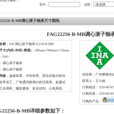
的进口轴承！
型号：
品牌：
G22256-B-MB调心滚子轴承尺寸图纸
FAG22256-B-MB调心滚子轴
名称
：FAG调心滚子轴承22256-B-MB
尺寸(内径×外径×厚度)
：280mm×500mm×130mm
：
FAG
：
调心滚子轴承
：调心滚子轴承
供应商：广州摩根传
用途
：减速装置、中间体类、昆虫实验分析仪
联系人：王小姐
皮革加工、广电通讯检测分析仪器类、血凝试
订购电话： 020-86565
工业用料、螺纹磨床、发光试剂、心电系统、
订购传真： 020-86361
订购此产品：
G22256-B-MB详细参数如下：