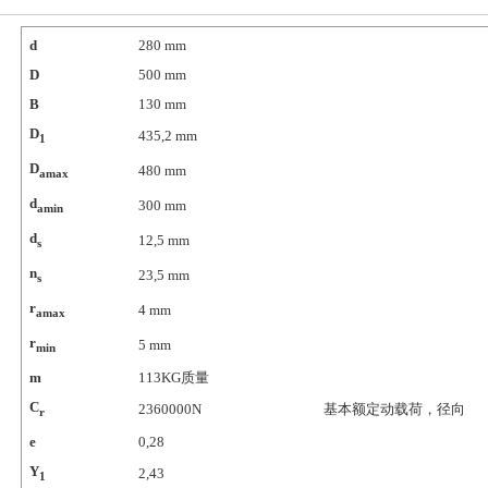
d
280
mm
D
500
mm
B
130
mm
D
435,2
mm
1
D
480
mm
amax
d
300
mm
amin
d
12,5
mm
s
n
23,5
mm
s
r
4
mm
amax
r
5
mm
min
m
113
KG质量
C
2360000
N
基本额定动载荷，径向
r
e
0,28
Y
2,43
1