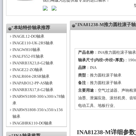
我们竭诚为您提供最专业的进口轴承！
INA81238-M推力圆柱滚
本站特价轴承推荐
INAGIL12-DO轴承
INAGE110-UK-2RS轴承
INAGWH10轴承
产品名称
：INA推力圆柱滚子轴承8
INALFS52-FE轴承
轴承尺寸(内径×外径×厚度)
：190
INANRB3X23,8-G2轴承
品牌
：
INA
INAGE22-ZO轴承
类型
：
推力圆柱滚子轴承
INALR604-2RSR轴承
备注
：推力圆柱滚子轴承
INAPABO12-PP-AS轴承
INANRB3X17,8-G2轴承
主要用途
：空气过滤器、声响检
INARWS1808-300/x300/x78轴
油墨、泄漏应急、滚丝机类、齿
承
电动工具、地板行业、
INARWS1808-350/x350/x156
轴承
INAGIHRK110-DO轴承
INA81238-M详细参
INA轴承推荐