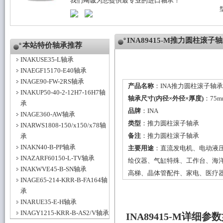
我们竭诚为您提供最专业的进口轴承！
INA89415-M推力圆柱滚
本站特价轴承推荐
INAKUSE35-L轴承
INAEGF15170-E40轴承
INAGE90-FW-2RS轴承
产品名称
：INA推力圆柱滚子轴承8
INAKUP50-40-2-12H7-16H7轴
轴承尺寸(内径×外径×厚度)
：75m
承
品牌
：
INA
INAGE360-AW轴承
类型
：
推力圆柱滚子轴承
INARWS1808-150/x150/x78轴
备注
：推力圆柱滚子轴承
承
INAKN40-B-PP轴承
主要用途
：直流发电机、电动液
INAZARF60150-L-TV轴承
绘仪器、气缸特殊、工作台、海
INAKWVE45-B-SN轴承
高梯、晶体管配件、家电、医疗
INAGE65-214-KRR-B-FA164轴
承
INARUE35-E-H轴承
INAGY1215-KRR-B-AS2/V轴承
INA89415-M详细参