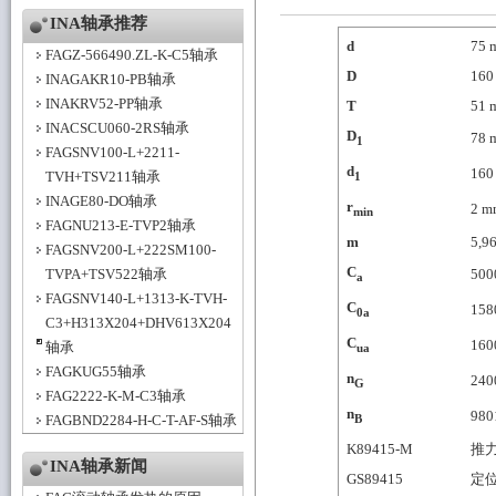
INA轴承推荐
d
75
FAGZ-566490.ZL-K-C5轴承
D
160
INAGAKR10-PB轴承
INAKRV52-PP轴承
T
51
INACSCU060-2RS轴承
D
78
1
FAGSNV100-L+2211-
d
160
TVH+TSV211轴承
1
INAGE80-DO轴承
r
2
m
min
FAGNU213-E-TVP2轴承
m
5,9
FAGSNV200-L+222SM100-
C
TVPA+TSV522轴承
500
a
FAGSNV140-L+1313-K-TVH-
C
158
0a
C3+H313X204+DHV613X204
C
160
轴承
ua
FAGKUG55轴承
n
240
G
FAG2222-K-M-C3轴承
n
980
B
FAGBND2284-H-C-T-AF-S轴承
K89415-M
推
INA轴承新闻
GS89415
定