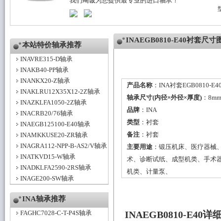
我们竭诚为您提供最专业的进口轴承！
INAEGB0810-E40衬套尺寸
本站特价轴承推荐
INAVRE315-D轴承
INAKB40-PP轴承
INANKX20-Z轴承
产品名称
：INA衬套EGB0810-E4
INAKLRU12X35X12-2Z轴承
轴承尺寸(内径×外径×厚度)
：8mm
INAZKLFA1050-2Z轴承
品牌
：
INA
INACRB20/76轴承
类型
：
衬套
INAEGB125100-E40轴承
备注
：衬套
INAMKKUSE20-ZR轴承
INAGRA112-NPP-B-AS2/V轴承
主要用途
：锻压机床、医疗器械
INATKVD15-W轴承
术、诊断试纸、成型机类、手术
INADKLFA2590-2RS轴承
机类、计量泵、
INAGE200-SW轴承
INA轴承推荐
FAGHC7028-C-T-P4S轴承
INAEGB0810-E4