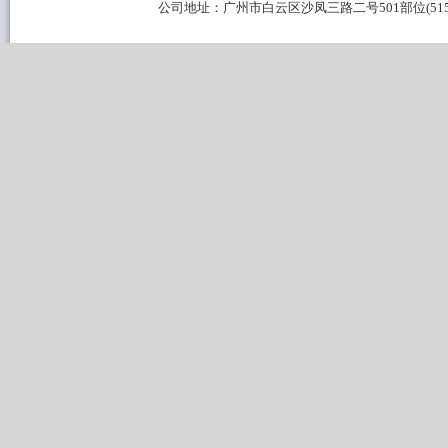
公司地址：广州市白云区沙凤三路二号501部位(515B区域) 