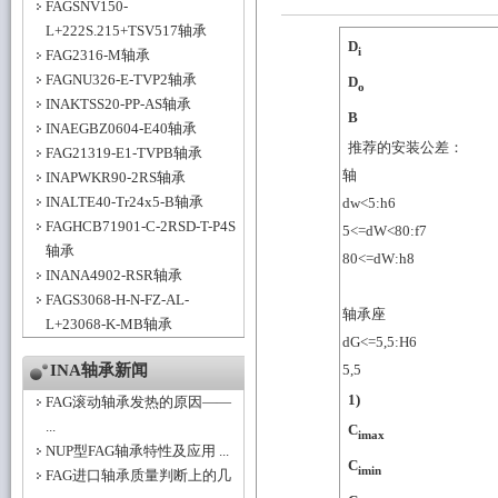
FAGSNV150-
L+222S.215+TSV517轴承
D
i
FAG2316-M轴承
FAGNU326-E-TVP2轴承
D
o
INAKTSS20-PP-AS轴承
B
INAEGBZ0604-E40轴承
推荐的安装公差：
FAG21319-E1-TVPB轴承
轴
INAPWKR90-2RS轴承
INALTE40-Tr24x5-B轴承
dw<5:h6
FAGHCB71901-C-2RSD-T-P4S
5<=dW<80:f7
轴承
80<=dW:h8
INANA4902-RSR轴承
FAGS3068-H-N-FZ-AL-
轴承座
L+23068-K-MB轴承
dG<=5,5:H6
INA轴承新闻
5,5
1)
FAG滚动轴承发热的原因——
...
C
imax
NUP型FAG轴承特性及应用 ...
C
imin
FAG进口轴承质量判断上的几