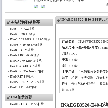
我们竭诚为您提供最专业的进口轴承！
INAEGB3520-E40-B衬套
本站特价轴承推荐
INAGE15-AW轴承
INAKRE30-PP轴承
INAG1203-KRR-B-AS2/V轴承
产品名称
：INA衬套EGB3520-E40
INAEGB10560-E40轴承
轴承尺寸(内径×外径×厚度)
：35m
INA89330-M轴承
品牌
：
INA
INANA4903-RSR轴承
类型
：
衬套
INAGNE70-KRR-B轴承
备注
：衬套
INAXSA141094-N轴承
INARUKS35-D-A-SR轴承
主要用途
：广电通讯检测分析仪
INAKR47-PP轴承
加工）机床、激光切割、稀金材
INAPCJT40-N-FA125轴承
设备、气缸气动处理元件、起重
INABPLE30-FE轴承
动排水器、
INA轴承推荐
INAKGSCS30-PP-AS轴承
INAEGB3520-E40