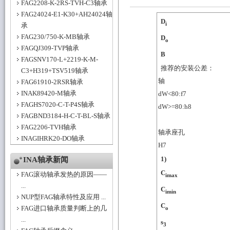
FAG2208-K-2RS-TVH-C3轴承
FAG24024-E1-K30+AH24024轴
D
i
承
FAG230/750-K-MB轴承
D
o
FAGQJ309-TVP轴承
B
FAGSNV170-L+2219-K-M-
推荐的安装公差：
C3+H319+TSV519轴承
轴
FAG61910-2RSR轴承
INAK89420-M轴承
dW<80:f7
FAGHS7020-C-T-P4S轴承
dW>=80:h8
FAGBND3184-H-C-T-BL-S轴承
FAG2206-TVH轴承
轴承座孔
INAGIHRK20-DO轴承
H7
1)
INA轴承新闻
C
FAG滚动轴承发热的原因——
imax
...
C
imin
NUP型FAG轴承特性及应用 ...
C
FAG进口轴承质量判断上的几
o
...
s
3