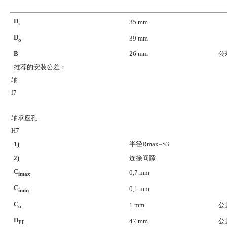
D
35
mm
i
D
39
mm
o
B
26
mm
公差
推荐的安装公差：
轴
f7
轴承座孔
H7
1)
半径Rmax=S3
2)
连接间隙
C
0,7
mm
imax
C
0,1
mm
imin
C
1
mm
公差
o
D
47
mm
公差
FL