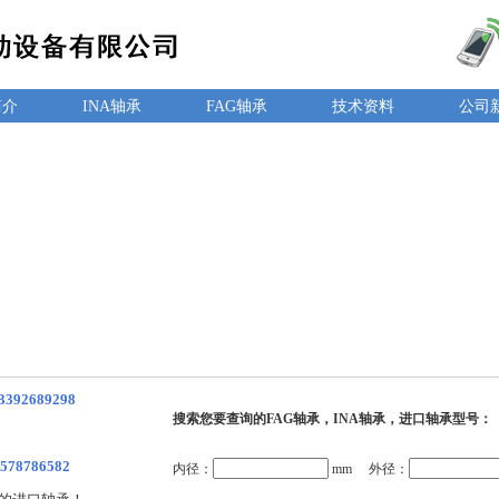
简介
INA轴承
FAG轴承
技术资料
公司
3392689298
搜索您要查询的FAG轴承，INA轴承，进口轴承型号：
578786582
内径：
mm 外径：