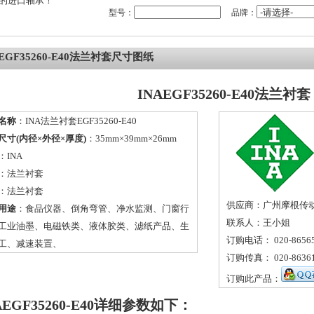
的进口轴承！
型号：
品牌：
AEGF35260-E40法兰衬套尺寸图纸
INAEGF35260-E40法兰衬套
名称
：INA法兰衬套EGF35260-E40
尺寸(内径×外径×厚度)
：35mm×39mm×26mm
：
INA
：
法兰衬套
：法兰衬套
供应商：广州摩根传
用途
：食品仪器、倒角弯管、净水监测、门窗行
联系人：王小姐
工业油墨、电磁铁类、液体胶类、滤纸产品、生
订购电话： 020-86565
工、减速装置、
订购传真： 020-86361
订购此产品：
AEGF35260-E40详细参数如下：