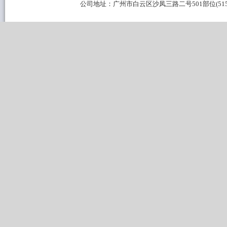
公司地址：广州市白云区沙凤三路二号501部位(515B区域) 