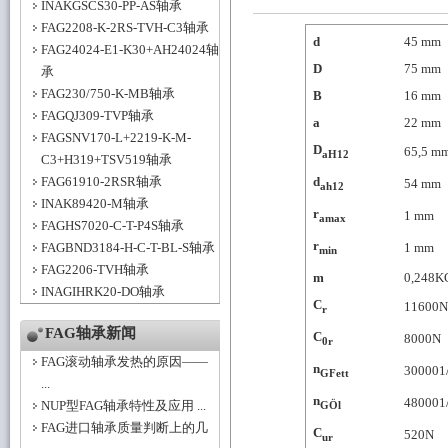
INAKGSCS30-PP-AS轴承
FAG2208-K-2RS-TVH-C3轴承
d
45
mm
FAG24024-E1-K30+AH24024轴
D
75
mm
承
FAG230/750-K-MB轴承
B
16
mm
FAGQJ309-TVP轴承
a
22
mm
FAGSNV170-L+2219-K-M-
D
65,5
m
aH12
C3+H319+TSV519轴承
FAG61910-2RSR轴承
d
54
mm
ah12
INAK89420-M轴承
r
1
mm
amax
FAGHS7020-C-T-P4S轴承
r
FAGBND3184-H-C-T-BL-S轴承
1
mm
min
FAG2206-TVH轴承
m
0,248
K
INAGIHRK20-DO轴承
C
11600
r
FAG轴承新闻
C
8000
N
0r
FAG滚动轴承发热的原因——
n
30000
1
GFett
...
n
48000
1
NUP型FAG轴承特性及应用 ...
GÖl
FAG进口轴承质量判断上的几
C
520
N
ur