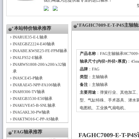
我们竭诚为您提供最专业的进口轴承！
FAGHC7009-E-T-P4S主
本站特价轴承推荐
INARUE35-E-L轴承
INAEGBZ2224-E40轴承
INAABE.KWSE25-FE-FPM轴承
产品名称
：FAG主轴轴承HC7009-E
INALFS52-E轴承
轴承尺寸(内径×外径×厚度)
：45m
INARWS1808-200/x200/x32轴
品牌
：
FAG
承
类型
：
主轴轴承
INASCE45-P轴承
备注
：主轴轴承
INARAE45-NPP-FA106轴承
INA89306-TV轴承
主要用途
：弹簧行业、其他加工
INAEGB3530-E50轴承
型、气缸特殊、手术器具、潜水
INAKUVE45-B-SNL轴承
电图机、工业换气扇电机、
INAGAKL30-PW轴承
INAKTNO16-C-PP-AS轴承
FAG轴承推荐
FAGHC7009-E-T-