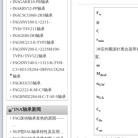
INAGAKR10-PB轴承
INAKRV52-PP轴承
F
w
INACSCU060-2RS轴承
FAGSNV100-L+2211-
D
TVH+TSV211轴承
C
INAGE80-DO轴承
r
min
FAGNU213-E-TVP2轴承
FAGSNV200-L+222SM100-
冲压外圈滚针离合器带
TVPA+TSV522轴承
置。
FAGSNV140-L+1313-K-TVH-
m
C3+H313X204+DHV613X204
M
dzul
轴承
FAGKUG55轴承
n
GW
FAG2222-K-M-C3轴承
n
FAGBND2284-H-C-T-AF-S轴承
GA
INA轴承新闻
C
r
FAG滚动轴承发热的原因——
C
0r
...
C
ur
NUP型FAG轴承特性及应用 ...