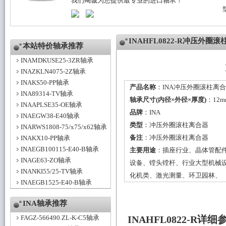
我们竭诚为您提供最专业的进口轴承！
INAHFL0822-R冲压外
本站特价轴承推荐
INAMDKUSE25-3ZR轴承
INAZKLN4075-2Z轴承
INAKS50-PP轴承
产品名称
：INA冲压外圈滚柱离合器H
INA89314-TV轴承
轴承尺寸(内径×外径×厚度)
：12m
INAAPLSE35-OE轴承
品牌
：
INA
INAEGW38-E40轴承
类型
：
冲压外圈滚柱离合器
INARWS1808-75/x75/x62轴承
备注
：冲压外圈滚柱离合器
INAKX10-PP轴承
INAEGB100115-E40-B轴承
主要用途
：插座行业、晶体管配
INAGE63-ZO轴承
设备、镗头镗杆、行业大型机械
INANKI55/25-TV轴承
化机类、激光测量、环卫园林、
INAEGB1525-E40-B轴承
INA轴承推荐
FAGZ-566490.ZL-K-C5轴承
INAHFL0822-R详