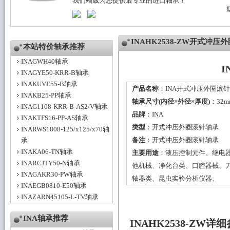
我们竭诚为您提供最专业的进口轴承！
INAHK2538-ZW开式冲
本站特价轴承推荐
INAGWH40轴承
I
INAGYE50-KRR-B轴承
INAKUVE55-B轴承
产品名称
：INA开式冲压外圈滚针轴
INAKB25-PP轴承
轴承尺寸(内径×外径×厚度)
：32m
INAG1108-KRR-B-AS2/V轴承
品牌
：
INA
INAKTFS16-PP-AS轴承
类型
：
开式冲压外圈滚针轴承
INARWS1808-125/x125/x70轴
备注
：开式冲压外圈滚针轴承
承
INAKA06-TN轴承
主要用途
：液压控制元件、继电
INARCJTY50-N轴承
他机械、净化台类、口腔器械、
INAGAKR30-PW轴承
轴器类、昆虫实验分析仪器、
INAEGB0810-E50轴承
INAZARN45105-L-TV轴承
INA轴承推荐
INAHK2538-ZW