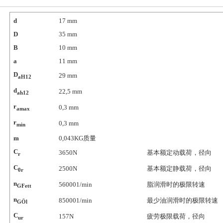
d
17
mm
D
35
mm
B
10
mm
a
11
mm
D
29
mm
aH12
d
22,5
mm
ah12
r
0,3
mm
amax
r
0,3
mm
min
m
0,043
KG质量
C
3650
N
基本额定动载荷，径向
r
C
2500
N
基本额定静载荷，径向
0r
n
56000
1/min
脂润滑时的极限转速
GFett
n
85000
1/min
最少油润滑时的极限转速
GÖl
C
157
N
疲劳极限载荷，径向
ur