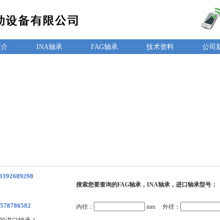
简介
INA轴承
FAG轴承
技术资料
公司
3392689298
搜索您要查询的FAG轴承，INA轴承，进口轴承型号：
578786582
内径：
mm 外径：