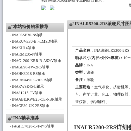
我们竭诚为您提供最专业的进口轴承！
INALR5200-2RS滚轮尺寸图
本站特价轴承推荐
INAPASE30-N轴承
INAKUVE30-B..-LMSD轴承
INAKH14轴承
产品名称
：INA滚轮LR5200-2RS
INARME35-N轴承
轴承尺寸(内径×外径×厚度)
：10m
INAG1200-KRR-B-AS2/V轴承
品牌
：
INA
INAGE90-FW-2RS轴承
类型
：
滚轮
INAHK3018-RS轴承
备注
：滚轮
INARNA4903-2RSR轴承
INAKWSE45-L轴承
主要用途
：空气净化、挤齿机等
INA81215-TV轴承
车、声学计量、化工、物理仪器
INAABE.KWE25-OE-NBR轴承
业仪器、纺织辅料、
INAGE30-UK-2RS轴承
INA轴承推荐
FAGHC7028-C-T-P4S轴承
INALR5200-2RS