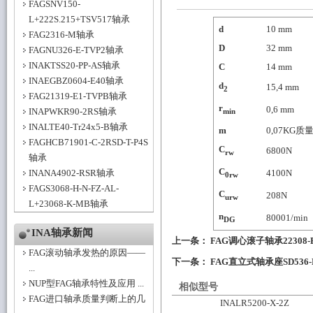
FAGSNV150-
L+222S.215+TSV517轴承
d
10
mm
FAG2316-M轴承
D
32
mm
FAGNU326-E-TVP2轴承
INAKTSS20-PP-AS轴承
C
14
mm
INAEGBZ0604-E40轴承
d
15,4
mm
2
FAG21319-E1-TVPB轴承
r
0,6
mm
INAPWKR90-2RS轴承
min
INALTE40-Tr24x5-B轴承
m
0,07
KG质
FAGHCB71901-C-2RSD-T-P4S
C
6800
N
rw
轴承
C
INANA4902-RSR轴承
4100
N
0rw
FAGS3068-H-N-FZ-AL-
C
208
N
urw
L+23068-K-MB轴承
n
8000
1/min
DG
INA轴承新闻
上一条：
FAG调心滚子轴承22308-
FAG滚动轴承发热的原因——
下一条：
FAG直立式轴承座SD536-N-
...
NUP型FAG轴承特性及应用 ...
相似型号
FAG进口轴承质量判断上的几
INALR5200-X-2Z