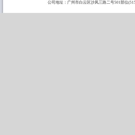
公司地址：广州市白云区沙凤三路二号501部位(515B区域) 