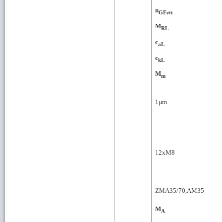
n
GFett
M
RL
c
aL
c
kL
M
m
1
µm
12xM8
ZMA35/70,AM35
M
A