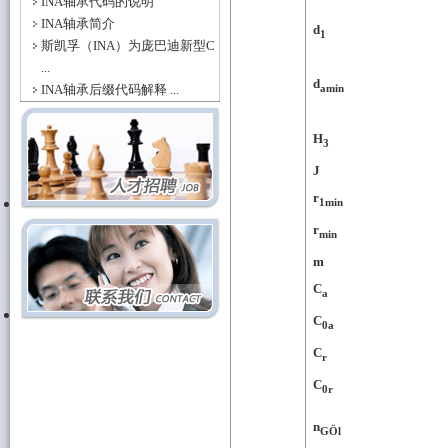
INA轴承代码的说明
INA轴承简介
d
1
斯凯孚（INA）为庞巴迪新型C
...
d
amin
INA轴承后缀代码解释 ...
H
3
J
r
1min
r
min
m
C
a
C
0a
C
r
C
0r
n
GÖl