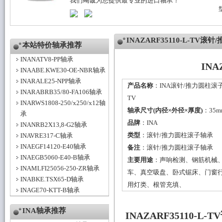
我们竭诚为您提供最专业的进口轴承！
INAZARF35110-L-TV
本站特价轴承推荐
INANATV8-PP轴承
IN
INAABE.KWE30-OE-NBR轴承
INARALE25-NPP轴承
产品名称
：INA滚针/推力圆柱滚子轴
INARABRB35/80-FA106轴承
TV
INARWS1808-250/x250/x12轴
轴承尺寸(内径×外径×厚度)
：35m
承
品牌
：
INA
INANRB2X13,8-G2轴承
类型
：
滚针/推力圆柱滚子轴承
INAVRE317-C轴承
INAEGF14120-E40轴承
备注
：滚针/推力圆柱滚子轴承
INAEGB5060-E40-B轴承
主要用途
：声响检测、钢筋机械
INAMLFI25056-250-ZR轴承
车、真空吸盘、卧式锯床、门窗
INABKE.TSX65-D轴承
用灯类、根管充填、
INAGE70-KTT-B轴承
INA轴承推荐
INAZARF35110-L