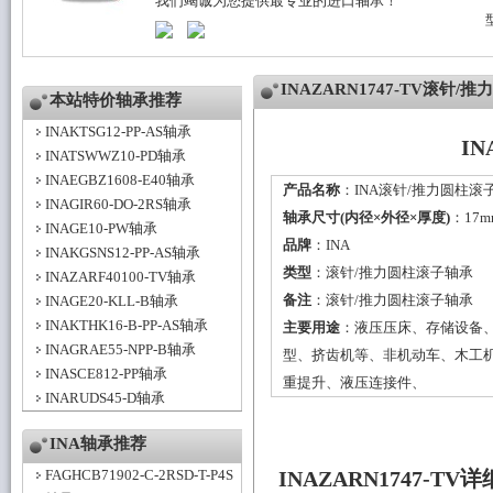
我们竭诚为您提供最专业的进口轴承！
INAZARN1747-TV滚针
本站特价轴承推荐
INAKTSG12-PP-AS轴承
I
INATSWWZ10-PD轴承
INAEGBZ1608-E40轴承
产品名称
：INA滚针/推力圆柱滚子轴
INAGIR60-DO-2RS轴承
轴承尺寸(内径×外径×厚度)
：17m
INAGE10-PW轴承
品牌
：
INA
INAKGSNS12-PP-AS轴承
类型
：
滚针/推力圆柱滚子轴承
INAZARF40100-TV轴承
备注
：滚针/推力圆柱滚子轴承
INAGE20-KLL-B轴承
INAKTHK16-B-PP-AS轴承
主要用途
：液压压床、存储设备
INAGRAE55-NPP-B轴承
型、挤齿机等、非机动车、木工
INASCE812-PP轴承
重提升、液压连接件、
INARUDS45-D轴承
INA轴承推荐
FAGHCB71902-C-2RSD-T-P4S
INAZARN1747-T