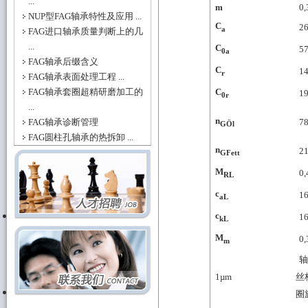
...
m
0,
NUP型FAG轴承特性及应用 ...
C
2
a
FAG进口轴承质量判断上的几
...
C
5
0a
FAG轴承后缀含义
C
1
r
FAG轴承表面处理工程 ...
FAG轴承套圈超精研磨加工的
C
1
0r
...
n
FAG轴承诊断管理
7
GÖl
FAG圆柱孔轴承的热拆卸 ...
n
2
GFett
M
0,
RL
c
1
aL
c
1
kL
M
0,
m
轴
1
µm
丝
圈