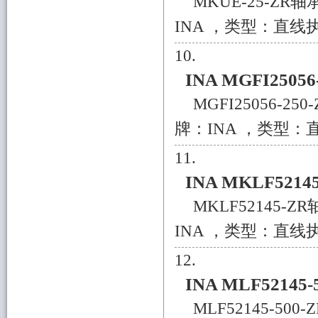
MKUE-25-ZR
INA ，类型：直线执行
INA MGFI2505
MGFI25056-2
牌：INA ，类型：直
INA MKLF521
MKLF52145-
INA ，类型：直线执行
INA MLF52145
MLF52145-50