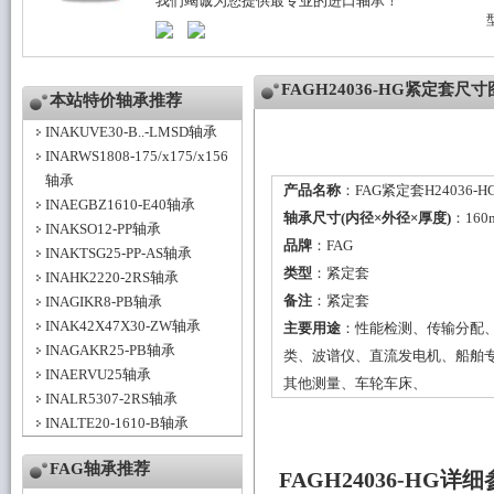
我们竭诚为您提供最专业的进口轴承！
FAGH24036-HG紧定套尺
本站特价轴承推荐
INAKUVE30-B..-LMSD轴承
INARWS1808-175/x175/x156
轴承
产品名称
：FAG紧定套H24036-H
INAEGBZ1610-E40轴承
轴承尺寸(内径×外径×厚度)
：160
INAKSO12-PP轴承
品牌
：
FAG
INAKTSG25-PP-AS轴承
类型
：
紧定套
INAHK2220-2RS轴承
备注
：紧定套
INAGIKR8-PB轴承
INAK42X47X30-ZW轴承
主要用途
：性能检测、传输分配
INAGAKR25-PB轴承
类、波谱仪、直流发电机、船舶
INAERVU25轴承
其他测量、车轮车床、
INALR5307-2RS轴承
INALTE20-1610-B轴承
FAG轴承推荐
FAGH24036-HG